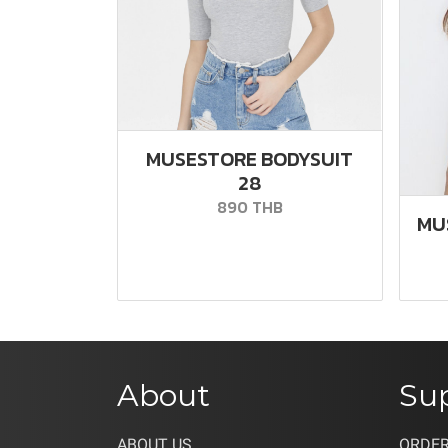
MUSESTORE BODYSUIT
28
890 THB
MU
About
Su
ABOUT US
ORDER