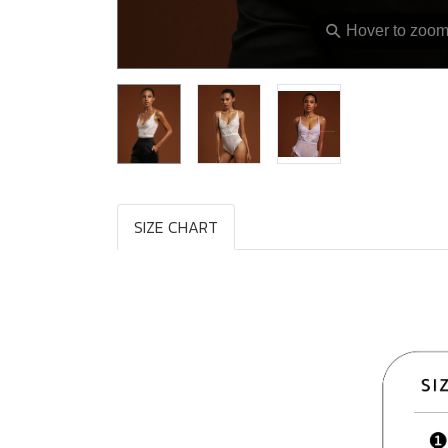
⚲
Hover to zoo
SIZE CHART