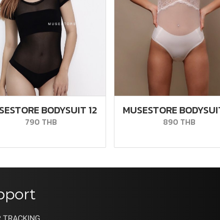
SESTORE BODYSUIT 12
MUSESTORE BODYSUIT
790 THB
890 THB
pport
 TRACKING