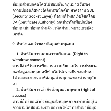
ข้อมูลส่วนบุคคลโดยไม่ชอบด้วยกฎหมาย รับรอง
ความปลอดภัยทางอิเล็กทรอนิกส์บนมาตรฐาน SSL
(Security Socket Layer) ที่อนุมัติให้แก่เว็บไซต์โดย
CA (Certificate Authority) ถูกเข้ารหัสเพื่อปกป้อง
ข้อมูล เช่น ข้อมูลส่วนตัว , รหัสผ่าน , หมายเลขบัตร
เครดิต
9. สิทธิของเจ้าของข้อมูลส่วนบุคคล
1. สิทธิในการถอนความยินยอม (Right to
withdraw consent)
ท่านมีสิทธิในการเพิกถอนความยินยอมในการประมวล
ผลข้อมูลส่วนบุคคลที่ท่านได้ให้ความยินยอมกับเรา
ได้ ตลอดระยะเวลาที่ข้อมูลส่วนบุคคลของท่านอยู่กับ
เรา
2. สิทธิในการเข้าถึงข้อมูลส่วนบุคคล (right of
access)
ท่านมีสิทธิขอเข้าถึงข้อมูลส่วนบุคคลของท่านที่อยู่ใน
ความรับผิดชอบของเรา และขอให้เราทำสำเนาข้อมูล