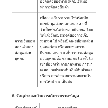
อยู่จัดส่งของท่านให้กับเราเพื่อ
ทำการจัดส่งสินค้า
เพื่อการเก็บรวบรวม ใช้หรือเปิด
เผยข้อมูลส่วนบุคคลของเรา ที่
จำเป็นต้องได้รับความยินยอม โดย
ได้แจ้งวัตถุประสงค์ของการเก็บ
ความยินยอม
รวบรวม ใช้ หรือเปิดเผยข้อมูลส่วน
ของเจ้าของ
บุคคลก่อน หรือขณะขอความ
ข้อมูลส่วน
ยินยอม เช่น การเก็บรวบรวมข้อมูล
บุคคล
ส่วนบุคคลที่มีความอ่อนไหวซึ่งไม่
เข้าข้อยกเว้นตามกฎหมาย การนำ
เสนอและประชาสัมพันธ์สินค้าและ
บริการ การอำนวยความสะดวกใน
การให้บริการ เป็นต้น
5. วัตถุประสงค์ในการเก็บรวบรวมข้อมูล