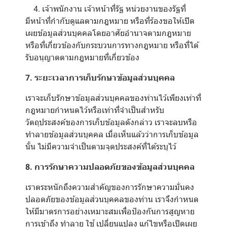
4. เจ้าพนักงาน เจ้าหน้าที่รัฐ หน่วยงานของรัฐที่
มีหน้าที่กำกับดูแลตามกฎหมาย หรือที่ร้องขอให้เปิด
เผยข้อมูลส่วนบุคคลโดยอาศัยอำนาจตามกฎหมาย
หรือที่เกี่ยวข้องกับกระบวนการทางกฎหมาย หรือที่ได้
รับอนุญาตตามกฎหมายที่เกี่ยวข้อง
7. ระยะเวลาการเก็บรักษาข้อมูลส่วนบุคคล
เราจะเก็บรักษาข้อมูลส่วนบุคคลของท่านไว้เพียงเท่าที่
กฎหมายกำหนดไว้หรือเท่าที่จำเป็นสำหรับ
วัตถุประสงค์ของการเก็บข้อมูลดังกล่าว เราจะลบหรือ
ทำลายข้อมูลส่วนบุคคล เมื่อเห็นแล้วว่าการเก็บข้อมูล
นั้น ไม่มีความจำเป็นตามจุดประสงค์ที่ได้ระบุไว้
8. การรักษาความปลอดภัยของข้อมูลส่วนบุคคล
เราตระหนักถึงความสำคัญของการรักษาความมั่นคง
ปลอดภัยของข้อมูลส่วนบุคคลของท่าน เราจึงกำหนด
ให้มีมาตรการอย่างเหมาะสมเพื่อป้องกันการสูญหาย
การเข้าถึง ทำลาย ใช้ เปลี่ยนแปลง แก้ไขหรือเปิดเผย