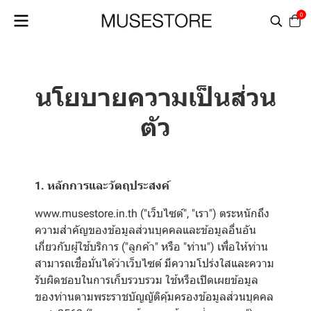
0
นโยบายความเป็นส่วน
ตัว
1. หลักการและวัตถุประสงค์
www.musestore.in.th ("เว็บไซต์", "เรา") ตระหนักถึง
ความสำคัญของข้อมูลส่วนบุคคลและข้อมูลอื่นอัน
เกี่ยวกับผู้ใช้บริการ ("ลูกค้า" หรือ "ท่าน") เพื่อให้ท่าน
สามารถเชื่อมั่นได้ว่าเว็บไซต์ มีความโปร่งใสและความ
รับผิดชอบในการเก็บรวบรวม ใช้หรือเปิดเผยข้อมูล
ของท่านตามพระราชบัญญัติคุ้มครองข้อมูลส่วนบุคคล