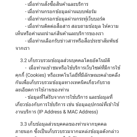
- เมื่อท่านสั่งซื้อสินค้าและบริการ
- เมื่อท่านกรอกข้อมูลผ่านแบบฟอร์ม
- เมื่อท่านกรอกข้อมูลผ่านกระทู้เว็บบอร์ด
- เมื่อท่านติดต่อสื่อสาร สอบถามข้อมูล ให้ความ
เห็นหรือคำแนะนำแก่สินค้าและบริการของเรา
- เมื่อท่านเลือกรับข่าวสารหรือสื่อประชาสัมพันธ์
จากเรา
3.2 เก็บรวบรวมข้อมูลส่วนบุคคลโดยอัตโนมัติ
- เมื่อท่านเข้าชมหรือใช้บริการเว็บไซต์ที่มีการใช้
คุกกี้ (Cookies) หรือเทคโนโลยีที่มีลักษณะคล้ายคลึง
กันเพื่อเก็บรวบรวมข้อมูลทางเทคนิคเกี่ยวกับราย
ละเอียดการใช้งานของท่าน
- ข้อมูลที่ได้รับจากการใช้บริการ และข้อมูลที่
เกี่ยวข้องกับการใช้บริการ เช่น ข้อมูลอุปกรณ์ที่เข้าใช้
งานบริการ (IP Address & MAC Address)
3.3 เก็บข้อมูลส่วนบุคคลของท่านจากบุคคล
ภายนอก ซึ่งเป็นเก็บรวบรวมจากแหล่งข้อมูลดังกล่าว