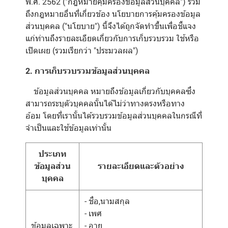
พ.ศ. 2562 ("กฎหมายคุ้มครองข้อมูลส่วนบุคคล") รวม
ถึงกฎหมายอื่นที่เกี่ยวข้อง นโยบายการคุ้มครองข้อมูล
ส่วนบุคคล ("นโยบาย") นี้จึงได้ถูกจัดทำขึ้นเพื่อชี้แจง
แก่ท่านถึงรายละเอียดเกี่ยวกับการเก็บรวบรวม ใช้หรือ
เปิดเผย (รวมเรียกว่า "ประมวลผล")
2. การเก็บรวบรวมข้อมูลส่วนบุคคล
ข้อมูลส่วนบุคคล หมายถึงข้อมูลเกี่ยวกับบุคคลซึ่ง
สามารถระบุตัวบุคคลนั้นได้ไม่ว่าทางตรงหรือทาง
อ้อม โดยที่เรานั้นได้รวบรวมข้อมูลส่วนบุคคลในกรณีที่
จำเป็นและใช้ข้อมูลเท่านั้น
ประเภท
ข้อมูลส่วน
รายละเอียดและตัวอย่าง
บุคคล
- ชื่อ,นามสกุล
- เพศ
ข้อมูลเฉพาะ
- อายุ