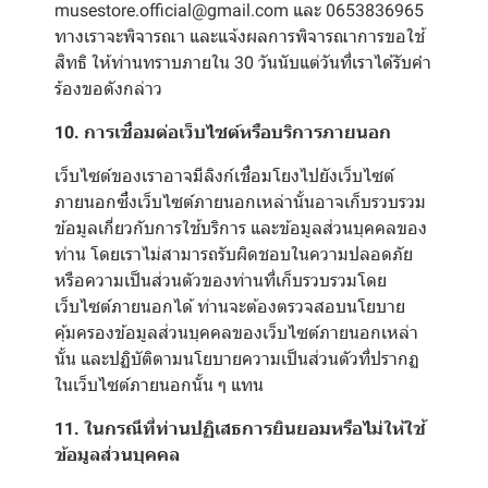
musestore.official@gmail.com และ 0653836965
ทางเราจะพิจารณา และแจ้งผลการพิจารณาการขอใช้
สิทธิ ให้ท่านทราบภายใน 30 วันนับแต่วันที่เราได้รับคำ
ร้องขอดังกล่าว
10. การเชื่อมต่อเว็บไซต์หรือบริการภายนอก
เว็บไซต์ของเราอาจมีลิงก์เชื่อมโยงไปยังเว็บไซต์
ภายนอกซึ่งเว็บไซต์ภายนอกเหล่านั้นอาจเก็บรวบรวม
ข้อมูลเกี่ยวกับการใช้บริการ และข้อมูลส่วนบุคคลของ
ท่าน โดยเราไม่สามารถรับผิดชอบในความปลอดภัย
หรือความเป็นส่วนตัวของท่านที่เก็บรวบรวมโดย
เว็บไซต์ภายนอกได้ ท่านจะต้องตรวจสอบนโยบาย
คุ้มครองข้อมูลส่วนบุคคลของเว็บไซต์ภายนอกเหล่า
นั้น และปฏิบัติตามนโยบายความเป็นส่วนตัวที่ปรากฏ
ในเว็บไซต์ภายนอกนั้น ๆ แทน
11. ในกรณีที่ท่านปฏิเสธการยินยอมหรือไม่ให้ใช้
ข้อมูลส่วนบุคคล