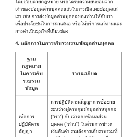
โดยชอบด้วยกฎหมาย หรือได้รับความยินยอมจาก
เจ้าของข้อมูลส่วนบุคคลแล้วในการเปิดเผยข้อมูลแก่
เรา เช่น การส่งข้อมูลส่วนบุคคลของท่านให้กับเรา
เพื่อประโยชน์ในการนำเสนอ หรือให้บริการแก่ท่านและ
การดำเนินธุรกิจที่เกี่ยวข้อง
4. หลักการในการเก็บรวบรวมข้อมูลส่วนบุคคล
ฐาน
กฎหมาย
ในการเก็บ
รายละเอียด
รวบรวม
ข้อมูล
การปฏิบัติตามสัญญาการซื้อขาย
ระหว่างผู้ควบคุมข้อมูลส่วนบุคคล
เพื่อการ
("เรา") กับเจ้าของข้อมูลส่วน
ปฏิบัติตาม
บุคคล ("ท่าน") ในส่วนการชำระ
สัญญา
เงินสินค้า รวมถึงการเก็บรวบรวมที่