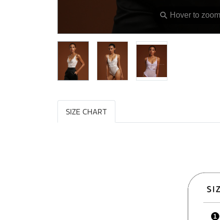
⚲
Hover to zoo
SIZE CHART