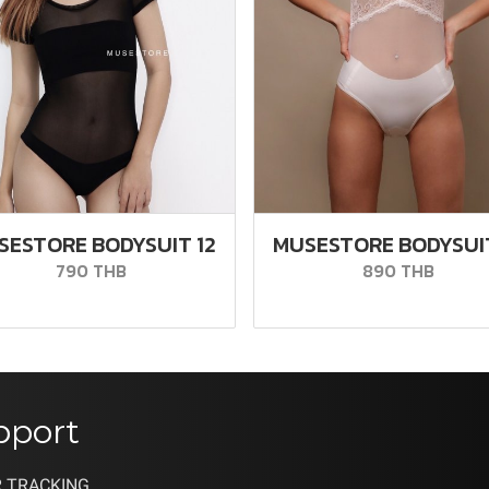
SESTORE BODYSUIT 12
MUSESTORE BODYSUIT
790 THB
890 THB
pport
 TRACKING