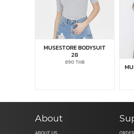
MUSESTORE BODYSUIT
28
890 THB
MU
About
Su
ABOUT US
ORDER