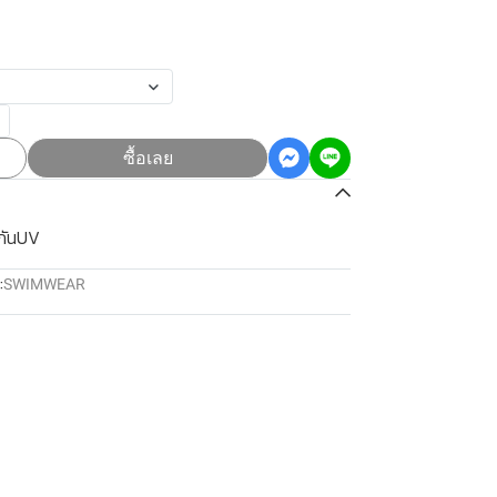
ซื้อเลย
 กันUV
:
SWIMWEAR