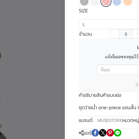
SIZE
L
จำนวน
เ
แจ้งอีเมลของคุณไว้
ส
คำอธิบายสินค้าแบบย่อ
ชุดว่ายน้ำ one-piece แขนสั้น
แบรนด์:
หมวดหมู่
MUSESTORE
แชร์