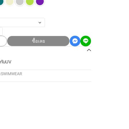
ซื้อเลย
 กันUV
:
SWIMWEAR