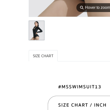
⚲
Hover to zoo
SIZE CHART