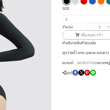
SIZE
S
จำนวน
เพิ่มลงตะกร้า
คำอธิบายสินค้าแบบย่อ
ชุดว่ายน้ำ one-piece แขนยาว
แบรนด์:
หมวดหมู่
MUSESTORE
แชร์