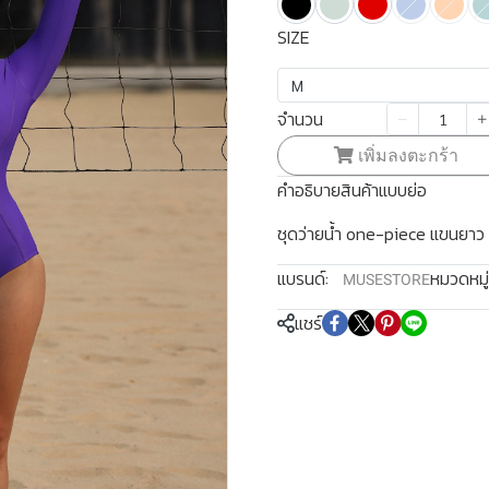
SIZE
M
จำนวน
เพิ่มลงตะกร้า
คำอธิบายสินค้าแบบย่อ
ชุดว่ายน้ำ one-piece แขนยาว
แบรนด์:
หมวดหมู่
MUSESTORE
แชร์