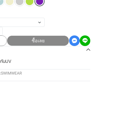
ซื้อเลย
 กันUV
:
SWIMWEAR