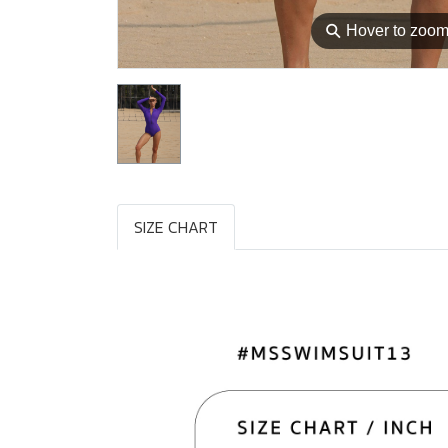
⚲
Hover to zoo
SIZE CHART